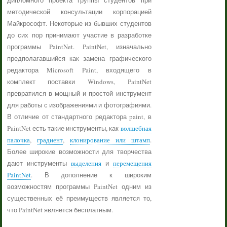
дипломного проекта группы студентов при
методической консультации корпорацией
Майкрософт. Некоторые из бывших студентов
до сих пор принимают участие в разработке
программы PaintNet. PaintNet, изначально
предполагавшийся как замена графического
редактора Microsoft Paint, входящего в
комплект поставки Windows, PaintNet
превратился в мощный и простой инструмент
для работы с изображениями и фотографиями.
В отличие от стандартного редактора paint, в
PaintNet есть такие инструменты, как
волшебная
палочка
,
градиент
,
клонирование или штамп
.
Более широкие возможности для творчества
дают инструменты
выделения
и
перемещения
PaintNet
. В дополнение к широким
возможностям программы PaintNet одним из
существенных её преимуществ является то,
что PaintNet является бесплатным.