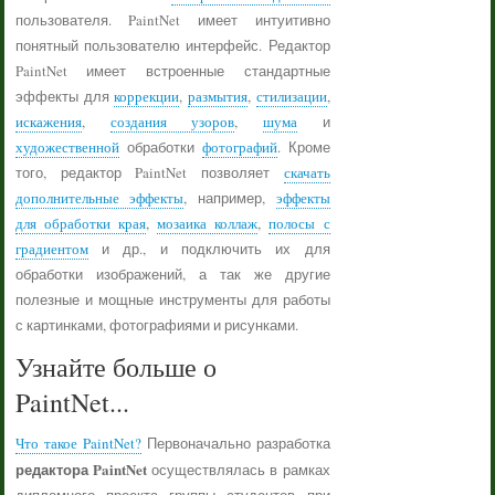
пользователя. PaintNet имеет интуитивно
понятный пользователю интерфейс. Редактор
PaintNet имеет встроенные стандартные
эффекты для
коррекции
,
размытия
,
стилизации
,
искажения
,
создания узоров
,
шума
и
художественной
обработки
фотографий
. Кроме
того, редактор PaintNet позволяет
скачать
дополнительные эффекты
, например,
эффекты
для обработки края
,
мозаика коллаж
,
полосы с
градиентом
и др., и подключить их для
обработки изображений, а так же другие
полезные и мощные инструменты для работы
с картинками, фотографиями и рисунками.
Узнайте больше о
PaintNet...
Что такое PaintNet?
Первоначально разработка
редактора PaintNet
осуществлялась в рамках