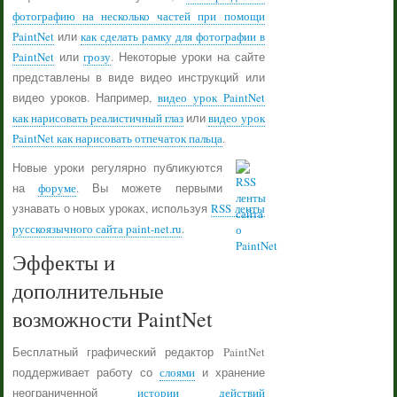
фотографию на несколько частей при помощи
PaintNet
или
как сделать рамку для фотографии в
PaintNet
или
грозу
. Некоторые уроки на сайте
представлены в виде видео инструкций или
видео уроков. Например,
видео урок PaintNet
как нарисовать реалистичный глаз
или
видео урок
PaintNet как нарисовать отпечаток пальца
.
Новые уроки регулярно публикуются
на
форуме
. Вы можете первыми
узнавать о новых уроках, используя
RSS ленты
русскоязычного сайта paint-net.ru
.
Эффекты и
дополнительные
возможности PaintNet
Бесплатный графический редактор PaintNet
поддерживает работу со
слоями
и хранение
неограниченной
истории действий