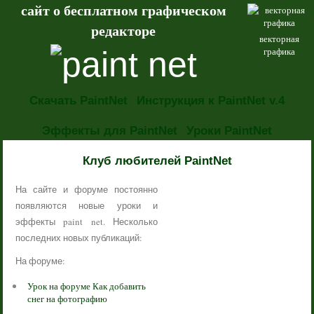
сайт о бесплатном графическом
редакторе
векторная
графика
Скачать PaintNet
Инструкция к PaintNet v.4
Эффекты для PaintNet
Уроки PaintNet
НОВОСТИ
Клуб любителей PaintNet
На сайте и форуме постоянно
появляются новые уроки и
эффекты paint net. Несколько
последних новых публикаций:
На форуме:
Урок на форуме Как добавить
снег на фотографию