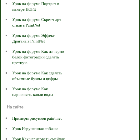
Урок на форуме Портрет в
манере HOPE
Урок на форуме Скретч-арт
стиль в PaintNet
Урок на форуме Эффект
Драгана в PaintNet
Урок на форуме Как из черно-
белой фотографии сделать
цветную
Урок на форуме Как сделать
объемные буквы и цифры
Урок на форуме Как
нарисовать капли воды
На сайте:
Примеры рисунков paint.net
Урок Игрушечная собачка
Урок Как нарисовать смайлик