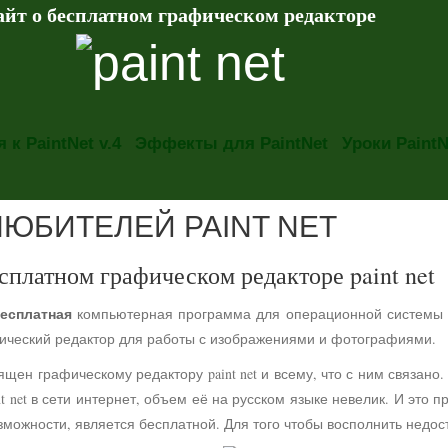
айт о бесплатном графическом редакторе
 к PaintNet v.4
Эффекты для PaintNet
Уроки PaintN
ЛЮБИТЕЛЕЙ PAINT NET
сплатном графическом редакторе paint net
есплатная
компьютерная программа для операционной системы
фический редактор для работы с изображениями и фотографиями.
ящен графическому редактору paint net и всему, что с ним связа
t net в сети интернет, объем её на русском языке невелик. И это 
можности, является бесплатной. Для того чтобы восполнить недос