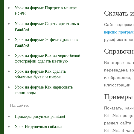
Урок на форуме Портрет в манере
Скачать и
HOPE
Урок на форуме Скретч-арт стиль в
Сайт содержит
PaintNet
версию програм
Урок на форуме Эффект Драгана в
русификаторов
PaintNet
Справочн
Урок на форуме Как из черно-белой
фотографии сделать цветную
Во-вторых, на
переведена вр
Урок на форуме Как сделать
объемные буквы и цифры
изображения,
иллюстрации.
Урок на форуме Как нарисовать
капли воды
Примеры 
На сайте:
Показать, как
PaintNet прощ
Примеры рисунков paint.net
раздел сайта
Урок Игрушечная собачка
PaintNet. В ч