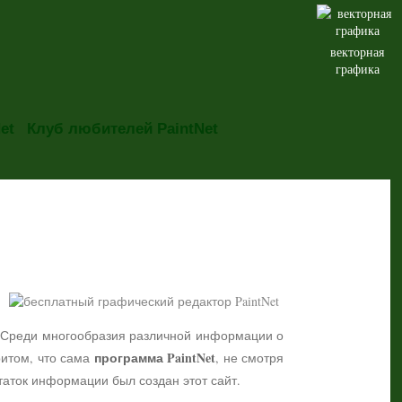
векторная
графика
et
Клуб любителей PaintNet
но. Среди многообразия различной информации о
программа PaintNet
притом, что сама
, не смотря
таток информации был создан этот сайт.