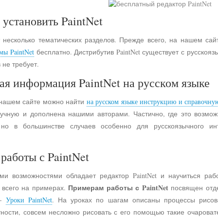
 установить PaintNet
 несколько тематических разделов. Прежде всего, на нашем сай
мы PaintNet
бесплатно. Дистрибутив PaintNet существует с русско
 не требует.
ая информация PaintNet на русском языке
 нашем сайте можно найти
на русском языке инструкцию и справочну
учную и дополнена нашими авторами. Частично, где это возмо
 но в большинстве случаев особенно для русскоязычного и
работы с PaintNet
ими возможностями обладает редактор PaintNet и научиться раб
Примерам работы с PaintNet
е всего на примерах.
посвящен отд
 -
Уроки PaintNet
. На уроках по шагам описаны процессы рисов
астности, совсем несложно рисовать с его помощью такие очарова