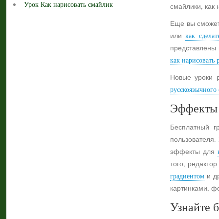
Урок Как нарисовать смайлик
смайлики, как 
Еще вы сможет
или
как сделат
представлены 
как нарисовать 
Новые уроки 
русскоязычного с
Эффекты 
Бесплатный г
пользователя.
эффекты для
того, редактор
градиентом
и др
картинками, ф
Узнайте б