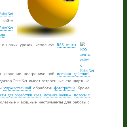
aintNet
а сайте
PaintNet
ьца
.
 о новых уроках, используя
RSS ленты
 хранение неограниченной
истории действий
дактор PaintNet имеет встроенные стандартные
и
художественной
обработки
фотографий
. Кроме
кты для обработки края
,
мозаика коллаж
,
полосы с
 полезные и мощные инструменты для работы с