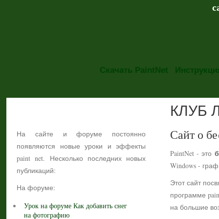
с
Скачать PaintNet
Инструкция
КЛУБ 
НОВОСТИ
Сайт о бе
На сайте и форуме постоянно
появляются новые уроки и эффекты
б
PaintNet - это
paint net. Несколько последних новых
Windows - гра
публикаций:
Этот сайт посв
На форуме:
программе pain
Урок на форуме Как добавить снег
на большие воз
на фотографию