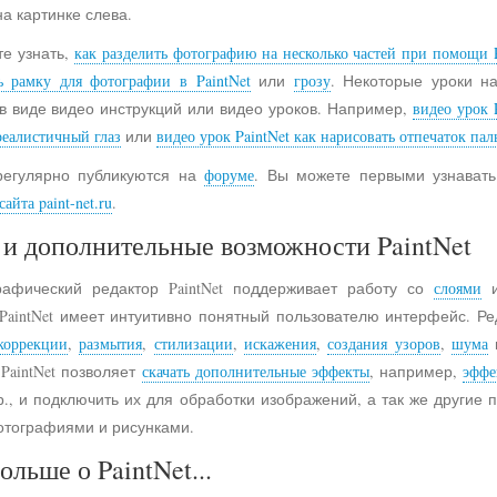
на картинке слева.
е узнать,
как разделить фотографию на несколько частей при помощи P
ь рамку для фотографии в PaintNet
или
грозу
. Некоторые уроки н
в виде видео инструкций или видео уроков. Например,
видео урок 
реалистичный глаз
или
видео урок PaintNet как нарисовать отпечаток пал
регулярно публикуются на
форуме
. Вы можете первыми узнавать
айта paint-net.ru
.
и дополнительные возможности PaintNet
рафический редактор PaintNet поддерживает работу со
слоями
и
 PaintNet имеет интуитивно понятный пользователю интерфейс. Ре
коррекции
,
размытия
,
стилизации
,
искажения
,
создания узоров
,
шума
 PaintNet позволяет
скачать дополнительные эффекты
, например,
эффе
., и подключить их для обработки изображений, а так же другие
отографиями и рисунками.
ольше о PaintNet...