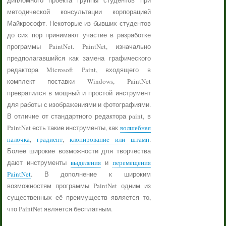
дипломного проекта группы студентов при
методической консультации корпорацией
Майкрософт. Некоторые из бывших студентов
до сих пор принимают участие в разработке
программы PaintNet. PaintNet, изначально
предполагавшийся как замена графического
редактора Microsoft Paint, входящего в
комплект поставки Windows, PaintNet
превратился в мощный и простой инструмент
для работы с изображениями и фотографиями.
В отличие от стандартного редактора paint, в
PaintNet есть такие инструменты, как
волшебная
палочка
,
градиент
,
клонирование или штамп
.
Более широкие возможности для творчества
дают инструменты
выделения
и
перемещения
PaintNet
. В дополнение к широким
возможностям программы PaintNet одним из
существенных её преимуществ является то,
что PaintNet является бесплатным.