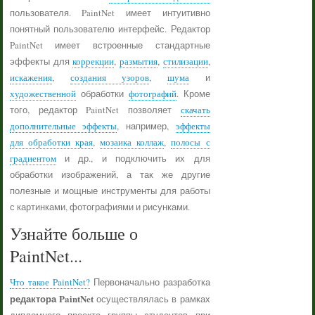
пользователя. PaintNet имеет интуитивно
понятный пользователю интерфейс. Редактор
PaintNet имеет встроенные стандартные
эффекты для
коррекции
,
размытия
,
стилизации
,
искажения
,
создания узоров
,
шума
и
художественной
обработки
фотографий
. Кроме
того, редактор PaintNet позволяет
скачать
дополнительные эффекты
, например,
эффекты
для обработки края
,
мозаика коллаж
,
полосы с
градиентом
и др., и подключить их для
обработки изображений, а так же другие
полезные и мощные инструменты для работы
с картинками, фотографиями и рисунками.
Узнайте больше о
PaintNet...
Что такое PaintNet?
Первоначально разработка
редактора PaintNet
осуществлялась в рамках