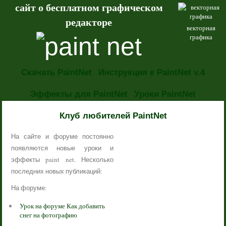
сайт о бесплатном графическом
редакторе
векторная
графика
Скачать PaintNet
Инструкция к PaintNet v.4
Эффекты для PaintNet
Уроки PaintNet
НОВОСТИ
Клуб любителей PaintNet
На сайте и форуме постоянно
появляются новые уроки и
эффекты paint net. Несколько
последних новых публикаций:
На форуме:
Урок на форуме Как добавить
снег на фотографию