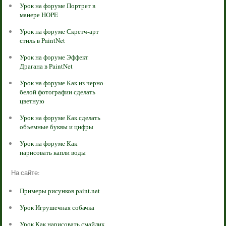
Урок на форуме Портрет в
манере HOPE
Урок на форуме Скретч-арт
стиль в PaintNet
Урок на форуме Эффект
Драгана в PaintNet
Урок на форуме Как из черно-
белой фотографии сделать
цветную
Урок на форуме Как сделать
объемные буквы и цифры
Урок на форуме Как
нарисовать капли воды
На сайте:
Примеры рисунков paint.net
Урок Игрушечная собачка
Урок Как нарисовать смайлик