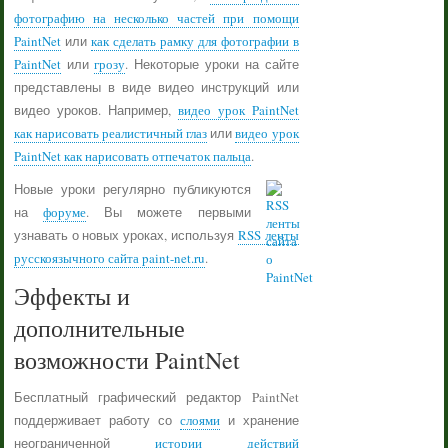
фотографию на несколько частей при помощи
PaintNet
или
как сделать рамку для фотографии в
PaintNet
или
грозу
. Некоторые уроки на сайте
представлены в виде видео инструкций или
видео уроков. Например,
видео урок PaintNet
как нарисовать реалистичный глаз
или
видео урок
PaintNet как нарисовать отпечаток пальца
.
Новые уроки регулярно публикуются
на
форуме
. Вы можете первыми
узнавать о новых уроках, используя
RSS ленты
русскоязычного сайта paint-net.ru
.
Эффекты и
дополнительные
возможности PaintNet
Бесплатный графический редактор PaintNet
поддерживает работу со
слоями
и хранение
неограниченной
истории действий