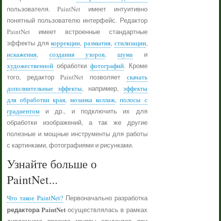
пользователя. PaintNet имеет интуитивно
понятный пользователю интерфейс. Редактор
PaintNet имеет встроенные стандартные
эффекты для
коррекции
,
размытия
,
стилизации
,
искажения
,
создания узоров
,
шума
и
художественной
обработки
фотографий
. Кроме
того, редактор PaintNet позволяет
скачать
дополнительные эффекты
, например,
эффекты
для обработки края
,
мозаика коллаж
,
полосы с
градиентом
и др., и подключить их для
обработки изображений, а так же другие
полезные и мощные инструменты для работы
с картинками, фотографиями и рисунками.
Узнайте больше о
PaintNet...
Что такое PaintNet?
Первоначально разработка
редактора PaintNet
осуществлялась в рамках