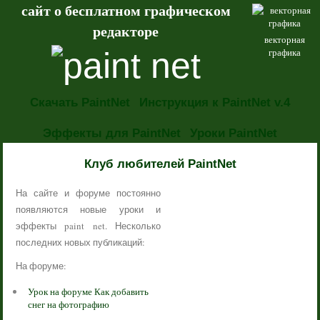
сайт о бесплатном графическом
редакторе
векторная
графика
Скачать PaintNet
Инструкция к PaintNet v.4
Эффекты для PaintNet
Уроки PaintNet
НОВОСТИ
Клуб любителей PaintNet
На сайте и форуме постоянно
появляются новые уроки и
эффекты paint net. Несколько
последних новых публикаций:
На форуме:
Урок на форуме Как добавить
снег на фотографию