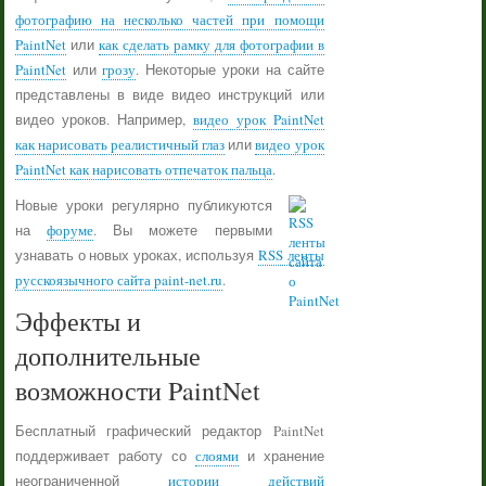
фотографию на несколько частей при помощи
PaintNet
или
как сделать рамку для фотографии в
PaintNet
или
грозу
. Некоторые уроки на сайте
представлены в виде видео инструкций или
видео уроков. Например,
видео урок PaintNet
как нарисовать реалистичный глаз
или
видео урок
PaintNet как нарисовать отпечаток пальца
.
Новые уроки регулярно публикуются
на
форуме
. Вы можете первыми
узнавать о новых уроках, используя
RSS ленты
русскоязычного сайта paint-net.ru
.
Эффекты и
дополнительные
возможности PaintNet
Бесплатный графический редактор PaintNet
поддерживает работу со
слоями
и хранение
неограниченной
истории действий