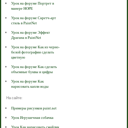
Урок на форуме Портрет в
манере HOPE
Урок на форуме Скретч-арт
стиль в PaintNet
Урок на форуме Эффект
Драгана в PaintNet
Урок на форуме Как из черно-
белой фотографии сделать
цветную
Урок на форуме Как сделать
объемные буквы и цифры
Урок на форуме Как
нарисовать капли воды
На сайте:
Примеры рисунков paint.net
Урок Игрушечная собачка
Урок Как нарисовать смайлик