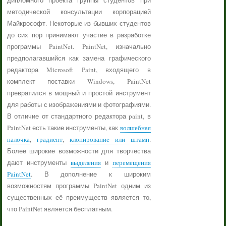
дипломного проекта группы студентов при
методической консультации корпорацией
Майкрософт. Некоторые из бывших студентов
до сих пор принимают участие в разработке
программы PaintNet. PaintNet, изначально
предполагавшийся как замена графического
редактора Microsoft Paint, входящего в
комплект поставки Windows, PaintNet
превратился в мощный и простой инструмент
для работы с изображениями и фотографиями.
В отличие от стандартного редактора paint, в
PaintNet есть такие инструменты, как
волшебная
палочка
,
градиент
,
клонирование или штамп
.
Более широкие возможности для творчества
дают инструменты
выделения
и
перемещения
PaintNet
. В дополнение к широким
возможностям программы PaintNet одним из
существенных её преимуществ является то,
что PaintNet является бесплатным.