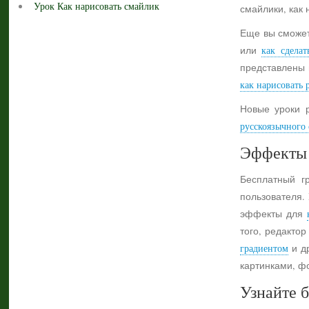
Урок Как нарисовать смайлик
смайлики, как 
Еще вы сможет
или
как сделат
представлены 
как нарисовать 
Новые уроки 
русскоязычного с
Эффекты 
Бесплатный г
пользователя.
эффекты для
того, редактор
градиентом
и др
картинками, ф
Узнайте б