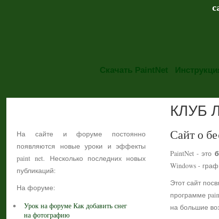
с
Скачать PaintNet
Инструкция
КЛУБ 
НОВОСТИ
Сайт о бе
На сайте и форуме постоянно
появляются новые уроки и эффекты
б
PaintNet - это
paint net. Несколько последних новых
Windows - гра
публикаций:
Этот сайт посв
На форуме:
программе pain
Урок на форуме Как добавить снег
на большие воз
на фотографию