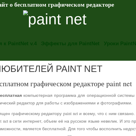
айт о бесплатном графическом редакторе
 к PaintNet v.4
Эффекты для PaintNet
Уроки PaintN
ЛЮБИТЕЛЕЙ PAINT NET
сплатном графическом редакторе paint net
есплатная
компьютерная программа для операционной системы
фический редактор для работы с изображениями и фотографиями.
ящен графическому редактору paint net и всему, что с ним связа
t net в сети интернет, объем её на русском языке невелик. И это 
можности, является бесплатной. Для того чтобы восполнить недос