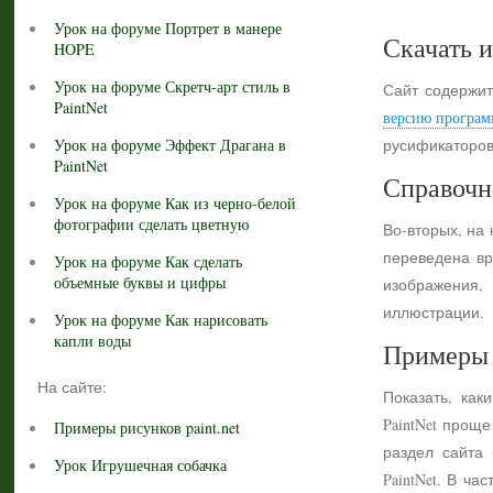
Урок на форуме Портрет в манере
Скачать и
HOPE
Урок на форуме Скретч-арт стиль в
Сайт содержит
PaintNet
версию програм
Урок на форуме Эффект Драгана в
русификаторов
PaintNet
Справочн
Урок на форуме Как из черно-белой
фотографии сделать цветную
Во-вторых, на
переведена вр
Урок на форуме Как сделать
объемные буквы и цифры
изображения,
иллюстрации.
Урок на форуме Как нарисовать
капли воды
Примеры 
На сайте:
Показать, как
PaintNet прощ
Примеры рисунков paint.net
раздел сайта
Урок Игрушечная собачка
PaintNet. В ч