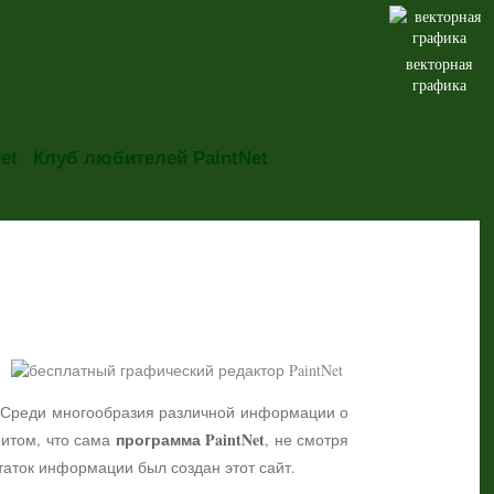
векторная
графика
et
Клуб любителей PaintNet
но. Среди многообразия различной информации о
программа PaintNet
притом, что сама
, не смотря
таток информации был создан этот сайт.