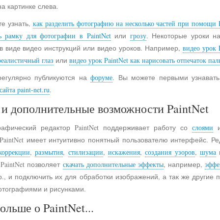
на картинке слева.
е узнать,
как разделить фотографию на несколько частей при помощи P
ь рамку для фотографии в PaintNet
или
грозу
. Некоторые уроки н
в виде видео инструкций или видео уроков. Например,
видео урок 
реалистичный глаз
или
видео урок PaintNet как нарисовать отпечаток пал
регулярно публикуются на
форуме
. Вы можете первыми узнавать
айта paint-net.ru
.
и дополнительные возможности PaintNet
рафический редактор PaintNet поддерживает работу со
слоями
и
 PaintNet имеет интуитивно понятный пользователю интерфейс. Ре
коррекции
,
размытия
,
стилизации
,
искажения
,
создания узоров
,
шума
 PaintNet позволяет
скачать дополнительные эффекты
, например,
эффе
., и подключить их для обработки изображений, а так же другие
отографиями и рисунками.
ольше о PaintNet...