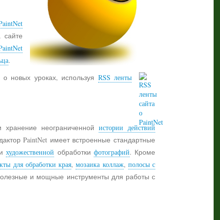
aintNet
а сайте
PaintNet
ьца
.
 о новых уроках, используя
RSS ленты
 хранение неограниченной
истории действий
дактор PaintNet имеет встроенные стандартные
и
художественной
обработки
фотографий
. Кроме
кты для обработки края
,
мозаика коллаж
,
полосы с
 полезные и мощные инструменты для работы с