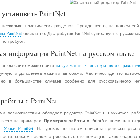
 установить PaintNet
 несколько тематических разделов. Прежде всего, на нашем сай
мы PaintNet
бесплатно. Дистрибутив PaintNet существует с русско
 не требует.
ая информация PaintNet на русском языке
 нашем сайте можно найти
на русском языке инструкцию и справочну
учную и дополнена нашими авторами. Частично, где это возмо
 но в большинстве случаев особенно для русскоязычного и
работы с PaintNet
ими возможностями обладает редактор PaintNet и научиться раб
Примерам работы с PaintNet
е всего на примерах.
посвящен отд
 -
Уроки PaintNet
. На уроках по шагам описаны процессы рисов
астности, совсем несложно рисовать с его помощью такие очарова