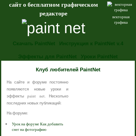
сайт о бесплатном графическом
редакторе
векторная
графика
Скачать PaintNet
Инструкция к PaintNet v.4
Эффекты для PaintNet
Уроки PaintNet
НОВОСТИ
Клуб любителей PaintNet
На сайте и форуме постоянно
появляются новые уроки и
эффекты paint net. Несколько
последних новых публикаций:
На форуме:
Урок на форуме Как добавить
снег на фотографию