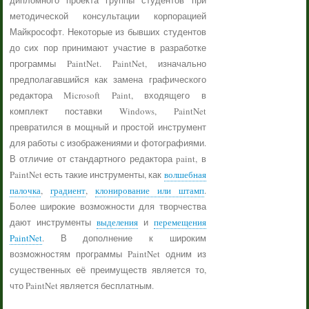
дипломного проекта группы студентов при
методической консультации корпорацией
Майкрософт. Некоторые из бывших студентов
до сих пор принимают участие в разработке
программы PaintNet. PaintNet, изначально
предполагавшийся как замена графического
редактора Microsoft Paint, входящего в
комплект поставки Windows, PaintNet
превратился в мощный и простой инструмент
для работы с изображениями и фотографиями.
В отличие от стандартного редактора paint, в
PaintNet есть такие инструменты, как
волшебная
палочка
,
градиент
,
клонирование или штамп
.
Более широкие возможности для творчества
дают инструменты
выделения
и
перемещения
PaintNet
. В дополнение к широким
возможностям программы PaintNet одним из
существенных её преимуществ является то,
что PaintNet является бесплатным.