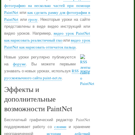
фотографию на несколько частей при помощи
PaintNet
или
как сделать рамку для фотографии в
PaintNet
или
грозу
. Некоторые уроки на сайте
представлены в виде видео инструкций или
видео уроков. Например,
видео урок PaintNet
как нарисовать реалистичный глаз
или
видео урок
PaintNet как нарисовать отпечаток пальца
.
Новые уроки регулярно публикуются
на
форуме
. Вы можете первыми
узнавать о новых уроках, используя
RSS ленты
русскоязычного сайта paint-net.ru
.
Эффекты и
дополнительные
возможности PaintNet
Бесплатный графический редактор PaintNet
поддерживает работу со
слоями
и хранение
неограниченной
истории действий