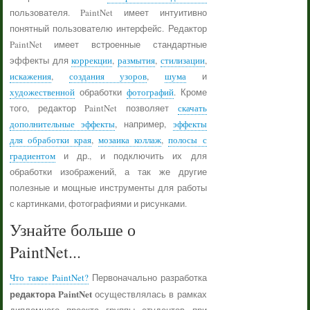
пользователя. PaintNet имеет интуитивно
понятный пользователю интерфейс. Редактор
PaintNet имеет встроенные стандартные
эффекты для
коррекции
,
размытия
,
стилизации
,
искажения
,
создания узоров
,
шума
и
художественной
обработки
фотографий
. Кроме
того, редактор PaintNet позволяет
скачать
дополнительные эффекты
, например,
эффекты
для обработки края
,
мозаика коллаж
,
полосы с
градиентом
и др., и подключить их для
обработки изображений, а так же другие
полезные и мощные инструменты для работы
с картинками, фотографиями и рисунками.
Узнайте больше о
PaintNet...
Что такое PaintNet?
Первоначально разработка
редактора PaintNet
осуществлялась в рамках