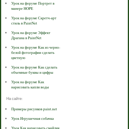
Урок на форуме Портрет в
манере HOPE
Урок на форуме Скретч-арт
стиль в PaintNet
Урок на форуме Эффект
Драгана в PaintNet
Урок на форуме Как из черно-
белой фотографии сделать
цветную
Урок на форуме Как сделать
объемные буквы и цифры
Урок на форуме Как
нарисовать капли воды
На сайте:
Примеры рисунков paint.net
Урок Игрушечная собачка
Урок Как нарисовать смайлик