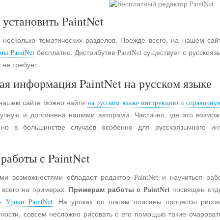
 установить PaintNet
 несколько тематических разделов. Прежде всего, на нашем сай
мы PaintNet
бесплатно. Дистрибутив PaintNet существует с русско
 не требует.
ая информация PaintNet на русском языке
 нашем сайте можно найти
на русском языке инструкцию и справочну
учную и дополнена нашими авторами. Частично, где это возмо
 но в большинстве случаев особенно для русскоязычного и
работы с PaintNet
ими возможностями обладает редактор PaintNet и научиться раб
Примерам работы с PaintNet
е всего на примерах.
посвящен отд
 -
Уроки PaintNet
. На уроках по шагам описаны процессы рисов
астности, совсем несложно рисовать с его помощью такие очарова