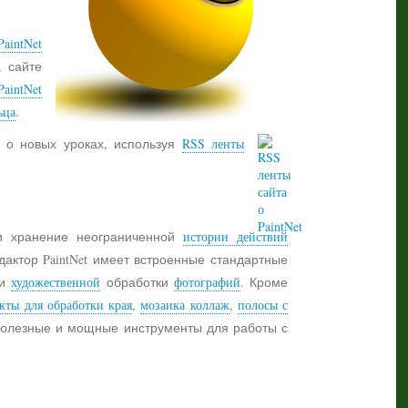
aintNet
а сайте
PaintNet
ьца
.
 о новых уроках, используя
RSS ленты
 хранение неограниченной
истории действий
дактор PaintNet имеет встроенные стандартные
и
художественной
обработки
фотографий
. Кроме
кты для обработки края
,
мозаика коллаж
,
полосы с
 полезные и мощные инструменты для работы с