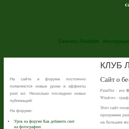
с
Скачать PaintNet
Инструкция
КЛУБ 
НОВОСТИ
Сайт о бе
На сайте и форуме постоянно
появляются новые уроки и эффекты
б
PaintNet - это
paint net. Несколько последних новых
Windows - гра
публикаций:
Этот сайт посв
На форуме:
программе pain
Урок на форуме Как добавить снег
на большие воз
на фотографию