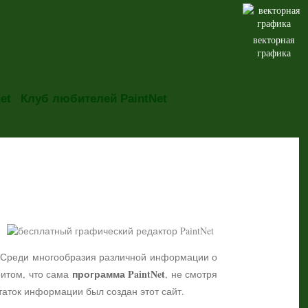
векторная
графика
et
Клуб любителей PaintNet
но. Среди многообразия различной информации о
программа PaintNet
притом, что сама
, не смотря
таток информации был создан этот сайт.