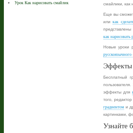
Урок Как нарисовать смайлик
смайлики, как 
Еще вы сможет
или
как сделат
представлены 
как нарисовать 
Новые уроки 
русскоязычного с
Эффекты 
Бесплатный г
пользователя.
эффекты для
того, редактор
градиентом
и др
картинками, ф
Узнайте б