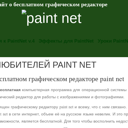
айт о бесплатном графическом редакторе
 к PaintNet v.4
Эффекты для PaintNet
Уроки PaintN
ЛЮБИТЕЛЕЙ PAINT NET
сплатном графическом редакторе paint net
есплатная
компьютерная программа для операционной системы
фический редактор для работы с изображениями и фотографиями.
ящен графическому редактору paint net и всему, что с ним связа
t net в сети интернет, объем её на русском языке невелик. И это 
можности, является бесплатной. Для того чтобы восполнить недос