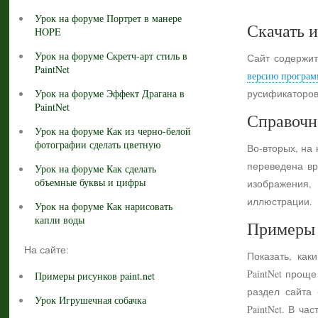
Урок на форуме Портрет в манере
Скачать и
HOPE
Урок на форуме Скретч-арт стиль в
Сайт содержит
PaintNet
версию програм
Урок на форуме Эффект Драгана в
русификаторов
PaintNet
Справочн
Урок на форуме Как из черно-белой
фотографии сделать цветную
Во-вторых, на
переведена вр
Урок на форуме Как сделать
объемные буквы и цифры
изображения,
иллюстрации.
Урок на форуме Как нарисовать
капли воды
Примеры 
На сайте:
Показать, как
PaintNet прощ
Примеры рисунков paint.net
раздел сайта
Урок Игрушечная собачка
PaintNet. В ч