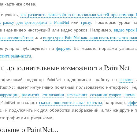
на картинке слева.
е узнать,
как разделить фотографию на несколько частей при помощи P
ь рамку для фотографии в PaintNet
или
грозу
. Некоторые уроки н
в виде видео инструкций или видео уроков. Например,
видео урок 
реалистичный глаз
или
видео урок PaintNet как нарисовать отпечаток пал
регулярно публикуются на
форуме
. Вы можете первыми узнавать
айта paint-net.ru
.
и дополнительные возможности PaintNet
рафический редактор PaintNet поддерживает работу со
слоями
и
 PaintNet имеет интуитивно понятный пользователю интерфейс. Ре
коррекции
,
размытия
,
стилизации
,
искажения
,
создания узоров
,
шума
 PaintNet позволяет
скачать дополнительные эффекты
, например,
эффе
., и подключить их для обработки изображений, а так же другие
отографиями и рисунками.
ольше о PaintNet...