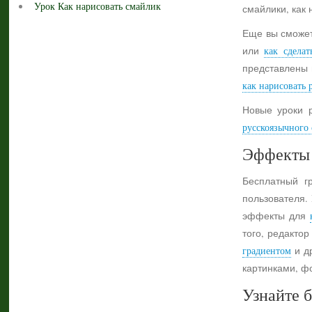
Урок Как нарисовать смайлик
смайлики, как 
Еще вы сможет
или
как сделат
представлены 
как нарисовать 
Новые уроки 
русскоязычного с
Эффекты 
Бесплатный г
пользователя.
эффекты для
того, редактор
градиентом
и др
картинками, ф
Узнайте б