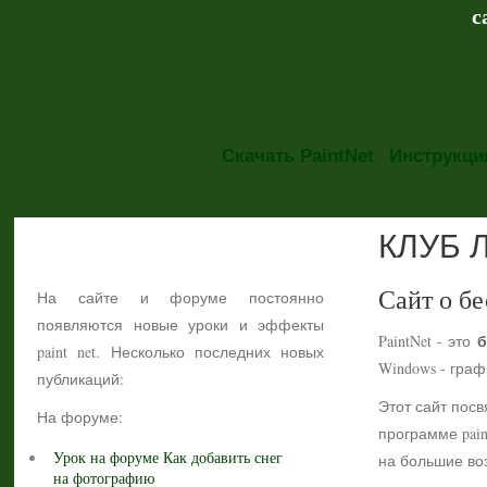
с
Скачать PaintNet
Инструкция
КЛУБ 
НОВОСТИ
Сайт о бе
На сайте и форуме постоянно
появляются новые уроки и эффекты
б
PaintNet - это
paint net. Несколько последних новых
Windows - гра
публикаций:
Этот сайт посв
На форуме:
программе pain
Урок на форуме Как добавить снег
на большие воз
на фотографию