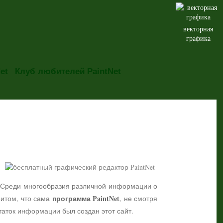
векторная
графика
et
Клуб любителей PaintNet
но. Среди многообразия различной информации о
программа PaintNet
притом, что сама
, не смотря
таток информации был создан этот сайт.