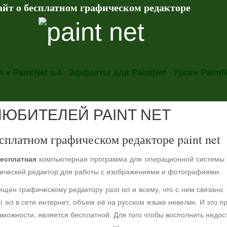
айт о бесплатном графическом редакторе
 к PaintNet v.4
Эффекты для PaintNet
Уроки PaintN
ЛЮБИТЕЛЕЙ PAINT NET
сплатном графическом редакторе paint net
есплатная
компьютерная программа для операционной системы
фический редактор для работы с изображениями и фотографиями.
ящен графическому редактору paint net и всему, что с ним связа
t net в сети интернет, объем её на русском языке невелик. И это 
можности, является бесплатной. Для того чтобы восполнить недос