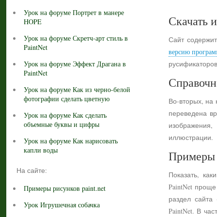
Урок на форуме Портрет в манере
Скачать и
HOPE
Урок на форуме Скретч-арт стиль в
Сайт содержит
PaintNet
версию програм
Урок на форуме Эффект Драгана в
русификаторов
PaintNet
Справочн
Урок на форуме Как из черно-белой
фотографии сделать цветную
Во-вторых, на
переведена вр
Урок на форуме Как сделать
объемные буквы и цифры
изображения,
иллюстрации.
Урок на форуме Как нарисовать
капли воды
Примеры 
На сайте:
Показать, как
PaintNet прощ
Примеры рисунков paint.net
раздел сайта
Урок Игрушечная собачка
PaintNet. В ч