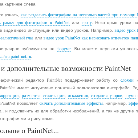
на картинке слева.
е узнать,
как разделить фотографию на несколько частей при помощи P
ь рамку для фотографии в PaintNet
или
грозу
. Некоторые уроки н
в виде видео инструкций или видео уроков. Например,
видео урок 
реалистичный глаз
или
видео урок PaintNet как нарисовать отпечаток пал
регулярно публикуются на
форуме
. Вы можете первыми узнавать
айта paint-net.ru
.
и дополнительные возможности PaintNet
рафический редактор PaintNet поддерживает работу со
слоями
и
 PaintNet имеет интуитивно понятный пользователю интерфейс. Ре
коррекции
,
размытия
,
стилизации
,
искажения
,
создания узоров
,
шума
 PaintNet позволяет
скачать дополнительные эффекты
, например,
эффе
., и подключить их для обработки изображений, а так же другие
отографиями и рисунками.
ольше о PaintNet...