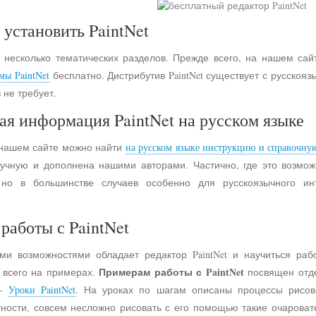
 установить PaintNet
 несколько тематических разделов. Прежде всего, на нашем сай
мы PaintNet
бесплатно. Дистрибутив PaintNet существует с русско
 не требует.
ая информация PaintNet на русском языке
 нашем сайте можно найти
на русском языке инструкцию и справочну
учную и дополнена нашими авторами. Частично, где это возмо
 но в большинстве случаев особенно для русскоязычного и
работы с PaintNet
ими возможностями обладает редактор PaintNet и научиться раб
Примерам работы с PaintNet
е всего на примерах.
посвящен отд
 -
Уроки PaintNet
. На уроках по шагам описаны процессы рисов
астности, совсем несложно рисовать с его помощью такие очарова