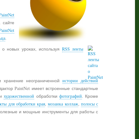
aintNet
а сайте
PaintNet
ьца
.
 о новых уроках, используя
RSS ленты
 хранение неограниченной
истории действий
дактор PaintNet имеет встроенные стандартные
и
художественной
обработки
фотографий
. Кроме
кты для обработки края
,
мозаика коллаж
,
полосы с
 полезные и мощные инструменты для работы с