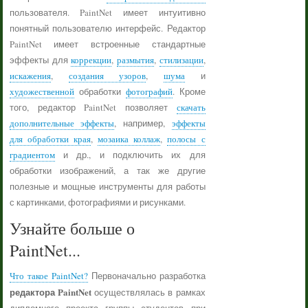
пользователя. PaintNet имеет интуитивно
понятный пользователю интерфейс. Редактор
PaintNet имеет встроенные стандартные
эффекты для
коррекции
,
размытия
,
стилизации
,
искажения
,
создания узоров
,
шума
и
художественной
обработки
фотографий
. Кроме
того, редактор PaintNet позволяет
скачать
дополнительные эффекты
, например,
эффекты
для обработки края
,
мозаика коллаж
,
полосы с
градиентом
и др., и подключить их для
обработки изображений, а так же другие
полезные и мощные инструменты для работы
с картинками, фотографиями и рисунками.
Узнайте больше о
PaintNet...
Что такое PaintNet?
Первоначально разработка
редактора PaintNet
осуществлялась в рамках