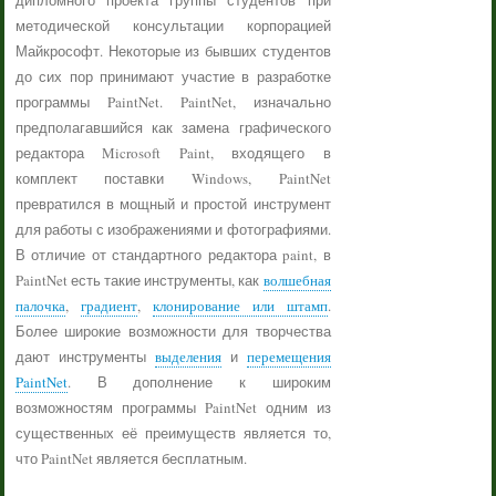
дипломного проекта группы студентов при
методической консультации корпорацией
Майкрософт. Некоторые из бывших студентов
до сих пор принимают участие в разработке
программы PaintNet. PaintNet, изначально
предполагавшийся как замена графического
редактора Microsoft Paint, входящего в
комплект поставки Windows, PaintNet
превратился в мощный и простой инструмент
для работы с изображениями и фотографиями.
В отличие от стандартного редактора paint, в
PaintNet есть такие инструменты, как
волшебная
палочка
,
градиент
,
клонирование или штамп
.
Более широкие возможности для творчества
дают инструменты
выделения
и
перемещения
PaintNet
. В дополнение к широким
возможностям программы PaintNet одним из
существенных её преимуществ является то,
что PaintNet является бесплатным.