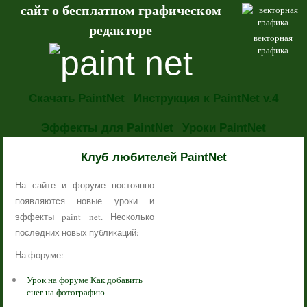
сайт о бесплатном графическом
редакторе
векторная
графика
Скачать PaintNet
Инструкция к PaintNet v.4
Эффекты для PaintNet
Уроки PaintNet
НОВОСТИ
Клуб любителей PaintNet
На сайте и форуме постоянно
появляются новые уроки и
эффекты paint net. Несколько
последних новых публикаций:
На форуме:
Урок на форуме Как добавить
снег на фотографию