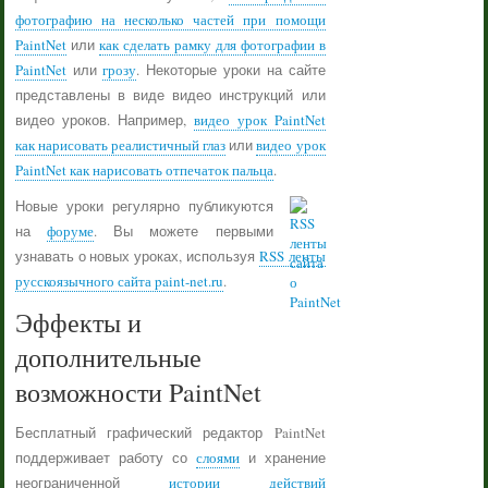
фотографию на несколько частей при помощи
PaintNet
или
как сделать рамку для фотографии в
PaintNet
или
грозу
. Некоторые уроки на сайте
представлены в виде видео инструкций или
видео уроков. Например,
видео урок PaintNet
как нарисовать реалистичный глаз
или
видео урок
PaintNet как нарисовать отпечаток пальца
.
Новые уроки регулярно публикуются
на
форуме
. Вы можете первыми
узнавать о новых уроках, используя
RSS ленты
русскоязычного сайта paint-net.ru
.
Эффекты и
дополнительные
возможности PaintNet
Бесплатный графический редактор PaintNet
поддерживает работу со
слоями
и хранение
неограниченной
истории действий