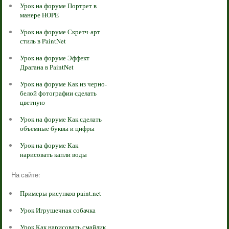
Урок на форуме Портрет в
манере HOPE
Урок на форуме Скретч-арт
стиль в PaintNet
Урок на форуме Эффект
Драгана в PaintNet
Урок на форуме Как из черно-
белой фотографии сделать
цветную
Урок на форуме Как сделать
объемные буквы и цифры
Урок на форуме Как
нарисовать капли воды
На сайте:
Примеры рисунков paint.net
Урок Игрушечная собачка
Урок Как нарисовать смайлик