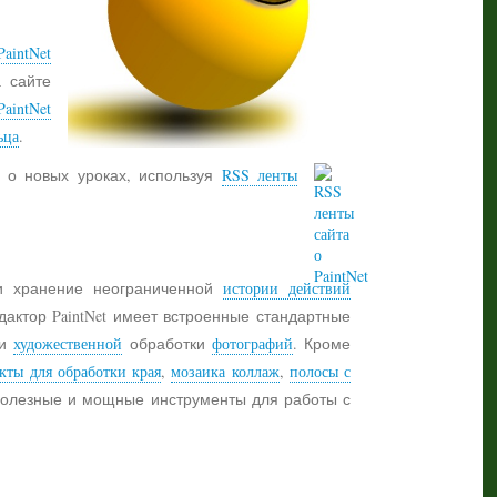
aintNet
а сайте
PaintNet
ьца
.
 о новых уроках, используя
RSS ленты
 хранение неограниченной
истории действий
дактор PaintNet имеет встроенные стандартные
и
художественной
обработки
фотографий
. Кроме
кты для обработки края
,
мозаика коллаж
,
полосы с
 полезные и мощные инструменты для работы с