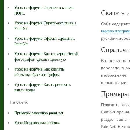
Урок на форуме Портрет в манере
Скачать и
HOPE
Урок на форуме Скретч-арт стиль в
Сайт содержит
PaintNet
версию програм
Урок на форуме Эффект Драгана в
русификаторов
PaintNet
Справочн
Урок на форуме Как из черно-белой
фотографии сделать цветную
Во-вторых, на
переведена вр
Урок на форуме Как сделать
объемные буквы и цифры
изображения,
иллюстрации.
Урок на форуме Как нарисовать
капли воды
Примеры 
На сайте:
Показать, как
PaintNet прощ
Примеры рисунков paint.net
раздел сайта
Урок Игрушечная собачка
PaintNet. В ч