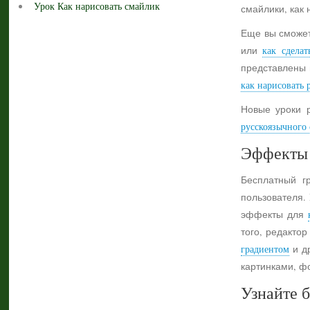
Урок Как нарисовать смайлик
смайлики, как 
Еще вы сможет
или
как сделат
представлены 
как нарисовать 
Новые уроки 
русскоязычного с
Эффекты 
Бесплатный г
пользователя.
эффекты для
того, редактор
градиентом
и др
картинками, ф
Узнайте б