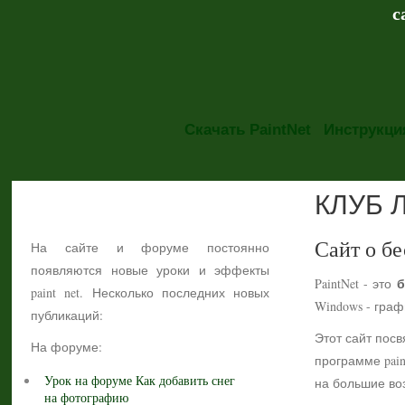
с
Скачать PaintNet
Инструкция
КЛУБ 
НОВОСТИ
Сайт о бе
На сайте и форуме постоянно
появляются новые уроки и эффекты
б
PaintNet - это
paint net. Несколько последних новых
Windows - гра
публикаций:
Этот сайт посв
На форуме:
программе pain
Урок на форуме Как добавить снег
на большие воз
на фотографию