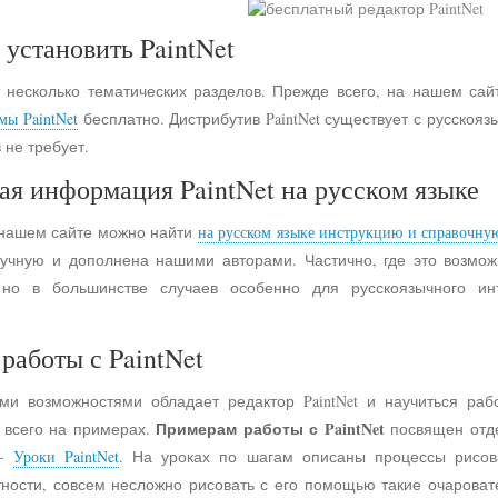
 установить PaintNet
 несколько тематических разделов. Прежде всего, на нашем сай
мы PaintNet
бесплатно. Дистрибутив PaintNet существует с русско
 не требует.
ая информация PaintNet на русском языке
 нашем сайте можно найти
на русском языке инструкцию и справочну
учную и дополнена нашими авторами. Частично, где это возмо
 но в большинстве случаев особенно для русскоязычного и
работы с PaintNet
ими возможностями обладает редактор PaintNet и научиться раб
Примерам работы с PaintNet
е всего на примерах.
посвящен отд
 -
Уроки PaintNet
. На уроках по шагам описаны процессы рисов
астности, совсем несложно рисовать с его помощью такие очарова