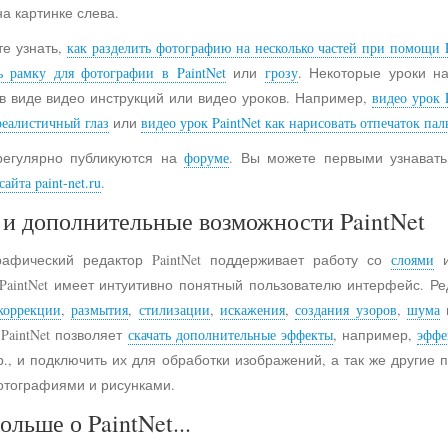
на картинке слева.
е узнать,
как разделить фотографию на несколько частей при помощи P
ь рамку для фотографии в PaintNet
или
грозу
. Некоторые уроки н
в виде видео инструкций или видео уроков. Например,
видео урок 
реалистичный глаз
или
видео урок PaintNet как нарисовать отпечаток пал
регулярно публикуются на
форуме
. Вы можете первыми узнавать
айта paint-net.ru
.
и дополнительные возможности PaintNet
рафический редактор PaintNet поддерживает работу со
слоями
и
 PaintNet имеет интуитивно понятный пользователю интерфейс. Ре
коррекции
,
размытия
,
стилизации
,
искажения
,
создания узоров
,
шума
 PaintNet позволяет
скачать дополнительные эффекты
, например,
эффе
., и подключить их для обработки изображений, а так же другие
отографиями и рисунками.
ольше о PaintNet...