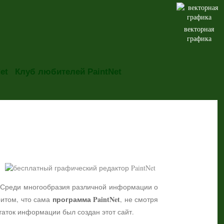
векторная
графика
et
Клуб любителей PaintNet
но. Среди многообразия различной информации о
программа PaintNet
притом, что сама
, не смотря
таток информации был создан этот сайт.