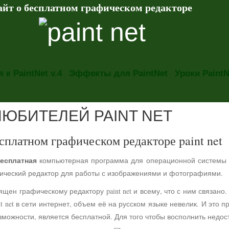
айт о бесплатном графическом редакторе
 к PaintNet v.4
Эффекты для PaintNet
Уроки PaintN
ЛЮБИТЕЛЕЙ PAINT NET
сплатном графическом редакторе paint net
есплатная
компьютерная программа для операционной системы
фический редактор для работы с изображениями и фотографиями.
ящен графическому редактору paint net и всему, что с ним связа
t net в сети интернет, объем её на русском языке невелик. И это 
можности, является бесплатной. Для того чтобы восполнить недос