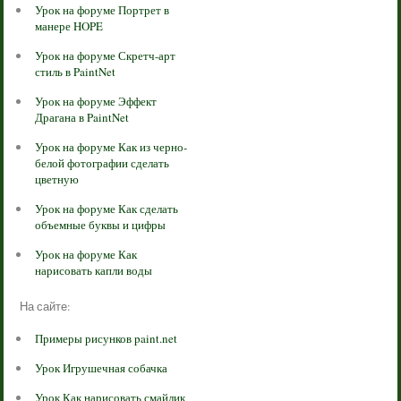
Урок на форуме Портрет в
манере HOPE
Урок на форуме Скретч-арт
стиль в PaintNet
Урок на форуме Эффект
Драгана в PaintNet
Урок на форуме Как из черно-
белой фотографии сделать
цветную
Урок на форуме Как сделать
объемные буквы и цифры
Урок на форуме Как
нарисовать капли воды
На сайте:
Примеры рисунков paint.net
Урок Игрушечная собачка
Урок Как нарисовать смайлик