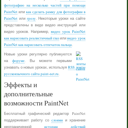
фотографию на несколько частей при помощи
PaintNet
или
как сделать рамку для фотографии в
PaintNet
или
грозу
. Некоторые уроки на сайте
представлены в виде видео инструкций или
видео уроков. Например,
видео урок PaintNet
как нарисовать реалистичный глаз
или
видео урок
PaintNet как нарисовать отпечаток пальца
.
Новые уроки регулярно публикуются
на
форуме
. Вы можете первыми
узнавать о новых уроках, используя
RSS ленты
русскоязычного сайта paint-net.ru
.
Эффекты и
дополнительные
возможности PaintNet
Бесплатный графический редактор PaintNet
поддерживает работу со
слоями
и хранение
неограниченной
истории действий