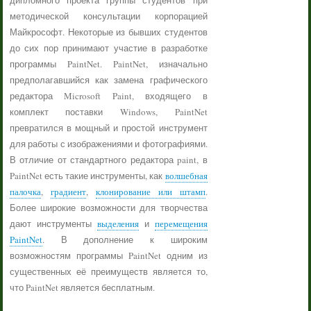
дипломного проекта группы студентов при
методической консультации корпорацией
Майкрософт. Некоторые из бывших студентов
до сих пор принимают участие в разработке
программы PaintNet. PaintNet, изначально
предполагавшийся как замена графического
редактора Microsoft Paint, входящего в
комплект поставки Windows, PaintNet
превратился в мощный и простой инструмент
для работы с изображениями и фотографиями.
В отличие от стандартного редактора paint, в
PaintNet есть такие инструменты, как
волшебная
палочка
,
градиент
,
клонирование или штамп
.
Более широкие возможности для творчества
дают инструменты
выделения
и
перемещения
PaintNet
. В дополнение к широким
возможностям программы PaintNet одним из
существенных её преимуществ является то,
что PaintNet является бесплатным.