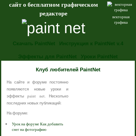
сайт о бесплатном графическом
редакторе
векторная
графика
Скачать PaintNet
Инструкция к PaintNet v.4
Эффекты для PaintNet
Уроки PaintNet
НОВОСТИ
Клуб любителей PaintNet
На сайте и форуме постоянно
появляются новые уроки и
эффекты paint net. Несколько
последних новых публикаций:
На форуме:
Урок на форуме Как добавить
снег на фотографию