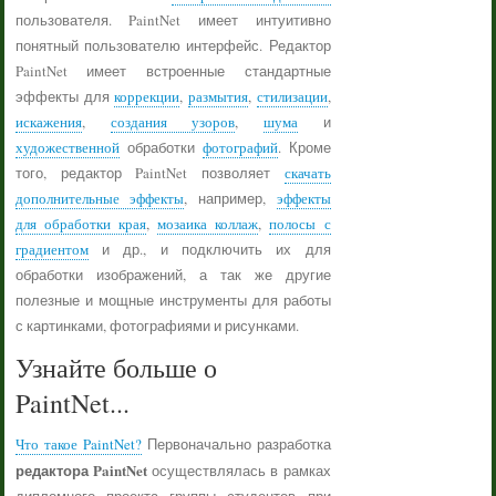
пользователя. PaintNet имеет интуитивно
понятный пользователю интерфейс. Редактор
PaintNet имеет встроенные стандартные
эффекты для
коррекции
,
размытия
,
стилизации
,
искажения
,
создания узоров
,
шума
и
художественной
обработки
фотографий
. Кроме
того, редактор PaintNet позволяет
скачать
дополнительные эффекты
, например,
эффекты
для обработки края
,
мозаика коллаж
,
полосы с
градиентом
и др., и подключить их для
обработки изображений, а так же другие
полезные и мощные инструменты для работы
с картинками, фотографиями и рисунками.
Узнайте больше о
PaintNet...
Что такое PaintNet?
Первоначально разработка
редактора PaintNet
осуществлялась в рамках