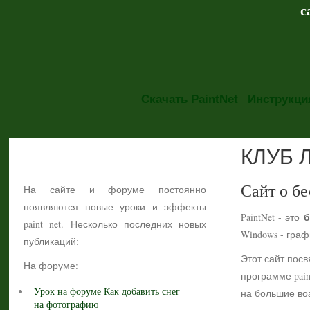
с
Скачать PaintNet
Инструкция
КЛУБ 
НОВОСТИ
Сайт о бе
На сайте и форуме постоянно
появляются новые уроки и эффекты
б
PaintNet - это
paint net. Несколько последних новых
Windows - гра
публикаций:
Этот сайт посв
На форуме:
программе pain
Урок на форуме Как добавить снег
на большие воз
на фотографию