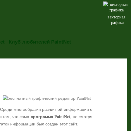
векторная
графика
et
Клуб любителей PaintNet
но. Среди многообразия различной информации о
программа PaintNet
притом, что сама
, не смотря
таток информации был создан этот сайт.