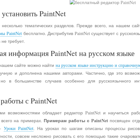
 установить PaintNet
 несколько тематических разделов. Прежде всего, на нашем сай
мы PaintNet
бесплатно. Дистрибутив PaintNet существует с русско
 не требует.
ая информация PaintNet на русском языке
 нашем сайте можно найти
на русском языке инструкцию и справочну
учную и дополнена нашими авторами. Частично, где это возмо
 но в большинстве случаев особенно для русскоязычного и
работы с PaintNet
ими возможностями обладает редактор PaintNet и научиться раб
Примерам работы с PaintNet
е всего на примерах.
посвящен отд
 -
Уроки PaintNet
. На уроках по шагам описаны процессы рисов
астности, совсем несложно рисовать с его помощью такие очарова