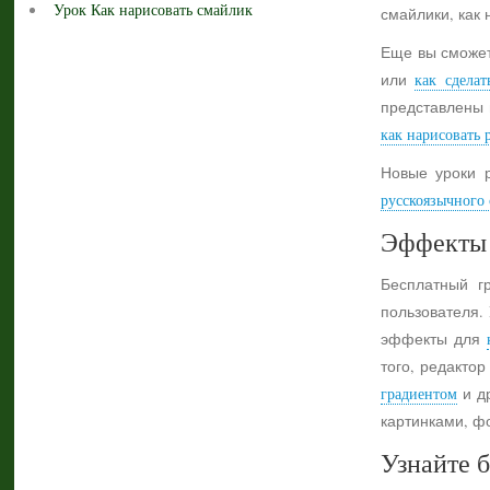
Урок Как нарисовать смайлик
смайлики, как 
Еще вы сможет
или
как сделат
представлены 
как нарисовать 
Новые уроки 
русскоязычного с
Эффекты 
Бесплатный г
пользователя.
эффекты для
того, редактор
градиентом
и др
картинками, ф
Узнайте б