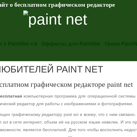
айт о бесплатном графическом редакторе
 к PaintNet v.4
Эффекты для PaintNet
Уроки PaintN
ЛЮБИТЕЛЕЙ PAINT NET
сплатном графическом редакторе paint net
есплатная
компьютерная программа для операционной системы
фический редактор для работы с изображениями и фотографиями.
ящен графическому редактору paint net и всему, что с ним связа
t net в сети интернет, объем её на русском языке невелик. И это 
можности, является бесплатной. Для того чтобы восполнить недос