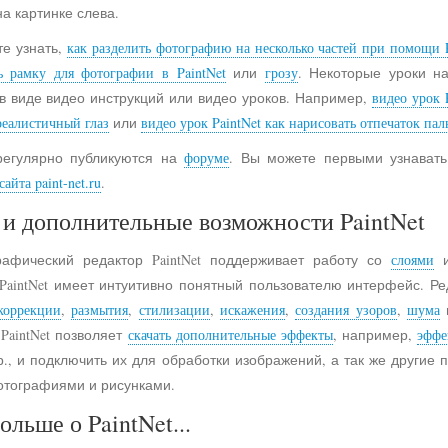
на картинке слева.
е узнать,
как разделить фотографию на несколько частей при помощи P
ь рамку для фотографии в PaintNet
или
грозу
. Некоторые уроки н
в виде видео инструкций или видео уроков. Например,
видео урок 
реалистичный глаз
или
видео урок PaintNet как нарисовать отпечаток пал
регулярно публикуются на
форуме
. Вы можете первыми узнавать
айта paint-net.ru
.
и дополнительные возможности PaintNet
рафический редактор PaintNet поддерживает работу со
слоями
и
 PaintNet имеет интуитивно понятный пользователю интерфейс. Ре
коррекции
,
размытия
,
стилизации
,
искажения
,
создания узоров
,
шума
 PaintNet позволяет
скачать дополнительные эффекты
, например,
эффе
., и подключить их для обработки изображений, а так же другие
отографиями и рисунками.
ольше о PaintNet...