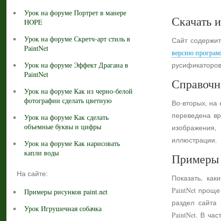
Урок на форуме Портрет в манере
Скачать и
HOPE
Урок на форуме Скретч-арт стиль в
Сайт содержит
PaintNet
версию програм
Урок на форуме Эффект Драгана в
русификаторов
PaintNet
Справочн
Урок на форуме Как из черно-белой
фотографии сделать цветную
Во-вторых, на
переведена вр
Урок на форуме Как сделать
объемные буквы и цифры
изображения,
иллюстрации.
Урок на форуме Как нарисовать
капли воды
Примеры 
На сайте:
Показать, как
PaintNet прощ
Примеры рисунков paint.net
раздел сайта
Урок Игрушечная собачка
PaintNet. В ч