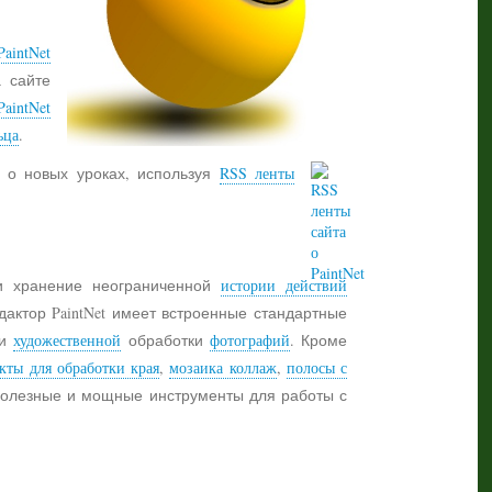
aintNet
а сайте
PaintNet
ьца
.
 о новых уроках, используя
RSS ленты
 хранение неограниченной
истории действий
дактор PaintNet имеет встроенные стандартные
и
художественной
обработки
фотографий
. Кроме
кты для обработки края
,
мозаика коллаж
,
полосы с
 полезные и мощные инструменты для работы с