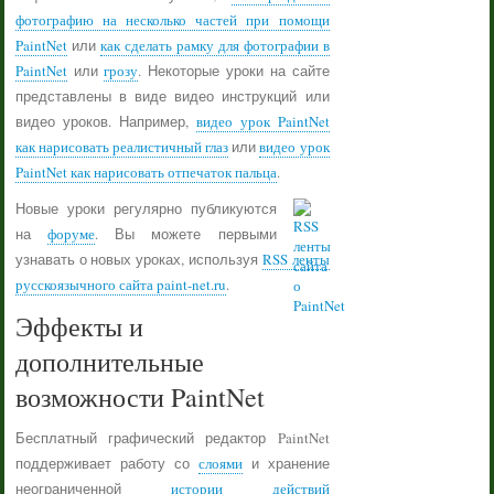
фотографию на несколько частей при помощи
PaintNet
или
как сделать рамку для фотографии в
PaintNet
или
грозу
. Некоторые уроки на сайте
представлены в виде видео инструкций или
видео уроков. Например,
видео урок PaintNet
как нарисовать реалистичный глаз
или
видео урок
PaintNet как нарисовать отпечаток пальца
.
Новые уроки регулярно публикуются
на
форуме
. Вы можете первыми
узнавать о новых уроках, используя
RSS ленты
русскоязычного сайта paint-net.ru
.
Эффекты и
дополнительные
возможности PaintNet
Бесплатный графический редактор PaintNet
поддерживает работу со
слоями
и хранение
неограниченной
истории действий