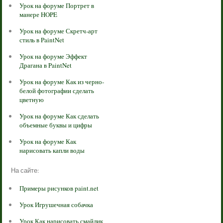
Урок на форуме Портрет в
манере HOPE
Урок на форуме Скретч-арт
стиль в PaintNet
Урок на форуме Эффект
Драгана в PaintNet
Урок на форуме Как из черно-
белой фотографии сделать
цветную
Урок на форуме Как сделать
объемные буквы и цифры
Урок на форуме Как
нарисовать капли воды
На сайте:
Примеры рисунков paint.net
Урок Игрушечная собачка
Урок Как нарисовать смайлик