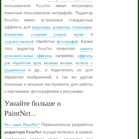
пользователя. PaintNet имеет интуитивно
понятный пользователю интерфейс. Редактор
PaintNet имеет встроенные стандартные
эффекты для
коррекции
,
размытия
,
стилизации
,
искажения
,
создания узоров
,
шума
и
художественной
обработки
фотографий
. Кроме
того, редактор PaintNet позволяет
скачать
дополнительные эффекты
, например,
эффекты
для обработки края
,
мозаика коллаж
,
полосы с
градиентом
и др., и подключить их для
обработки изображений, а так же другие
полезные и мощные инструменты для работы
с картинками, фотографиями и рисунками.
Узнайте больше о
PaintNet...
Что такое PaintNet?
Первоначально разработка
редактора PaintNet
осуществлялась в рамках