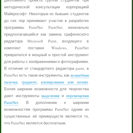
дипломного проекта группы студентов при
методической консультации корпорацией
Майкрософт. Некоторые из бывших студентов
до сих пор принимают участие в разработке
программы PaintNet. PaintNet, изначально
предполагавшийся как замена графического
редактора Microsoft Paint, входящего в
комплект поставки Windows, PaintNet
превратился в мощный и простой инструмент
для работы с изображениями и фотографиями.
В отличие от стандартного редактора paint, в
PaintNet есть такие инструменты, как
волшебная
палочка
,
градиент
,
клонирование или штамп
.
Более широкие возможности для творчества
дают инструменты
выделения
и
перемещения
PaintNet
. В дополнение к широким
возможностям программы PaintNet одним из
существенных её преимуществ является то,
что PaintNet является бесплатным.