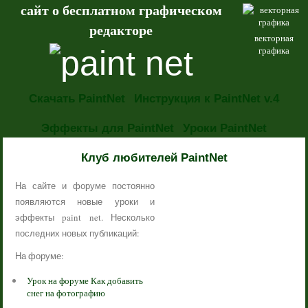
сайт о бесплатном графическом
редакторе
векторная
графика
Скачать PaintNet
Инструкция к PaintNet v.4
Эффекты для PaintNet
Уроки PaintNet
НОВОСТИ
Клуб любителей PaintNet
На сайте и форуме постоянно
появляются новые уроки и
эффекты paint net. Несколько
последних новых публикаций:
На форуме:
Урок на форуме Как добавить
снег на фотографию