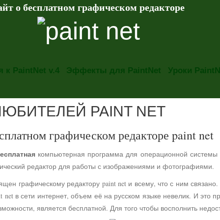
айт о бесплатном графическом редакторе
 к PaintNet v.4
Эффекты для PaintNet
Уроки PaintN
ЛЮБИТЕЛЕЙ PAINT NET
сплатном графическом редакторе paint net
есплатная
компьютерная программа для операционной системы
фический редактор для работы с изображениями и фотографиями.
ящен графическому редактору paint net и всему, что с ним связа
t net в сети интернет, объем её на русском языке невелик. И это 
можности, является бесплатной. Для того чтобы восполнить недос