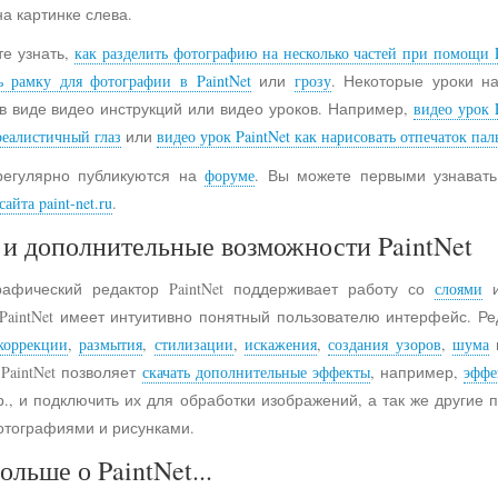
на картинке слева.
е узнать,
как разделить фотографию на несколько частей при помощи P
ь рамку для фотографии в PaintNet
или
грозу
. Некоторые уроки н
в виде видео инструкций или видео уроков. Например,
видео урок 
реалистичный глаз
или
видео урок PaintNet как нарисовать отпечаток пал
регулярно публикуются на
форуме
. Вы можете первыми узнавать
айта paint-net.ru
.
и дополнительные возможности PaintNet
рафический редактор PaintNet поддерживает работу со
слоями
и
 PaintNet имеет интуитивно понятный пользователю интерфейс. Ре
коррекции
,
размытия
,
стилизации
,
искажения
,
создания узоров
,
шума
 PaintNet позволяет
скачать дополнительные эффекты
, например,
эффе
., и подключить их для обработки изображений, а так же другие
отографиями и рисунками.
ольше о PaintNet...