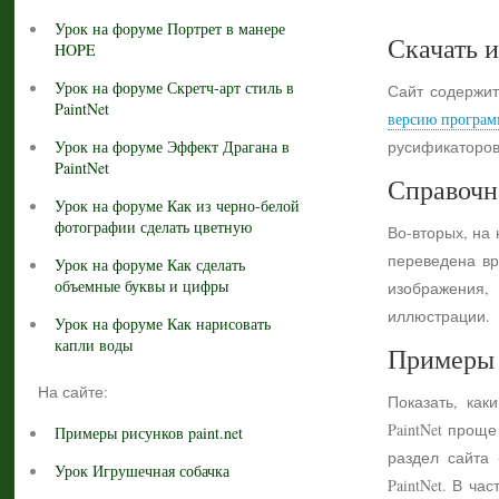
Урок на форуме Портрет в манере
Скачать и
HOPE
Урок на форуме Скретч-арт стиль в
Сайт содержит
PaintNet
версию програм
Урок на форуме Эффект Драгана в
русификаторов
PaintNet
Справочн
Урок на форуме Как из черно-белой
фотографии сделать цветную
Во-вторых, на
переведена вр
Урок на форуме Как сделать
объемные буквы и цифры
изображения,
иллюстрации.
Урок на форуме Как нарисовать
капли воды
Примеры 
На сайте:
Показать, как
PaintNet прощ
Примеры рисунков paint.net
раздел сайта
Урок Игрушечная собачка
PaintNet. В ч