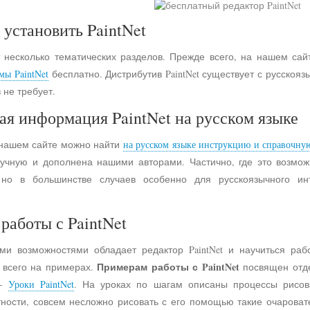
 установить PaintNet
 несколько тематических разделов. Прежде всего, на нашем сай
мы PaintNet
бесплатно. Дистрибутив PaintNet существует с русско
 не требует.
ая информация PaintNet на русском языке
 нашем сайте можно найти
на русском языке инструкцию и справочну
учную и дополнена нашими авторами. Частично, где это возмо
 но в большинстве случаев особенно для русскоязычного и
работы с PaintNet
ими возможностями обладает редактор PaintNet и научиться раб
Примерам работы с PaintNet
е всего на примерах.
посвящен отд
 -
Уроки PaintNet
. На уроках по шагам описаны процессы рисов
астности, совсем несложно рисовать с его помощью такие очарова