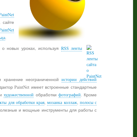
aintNet
а сайте
PaintNet
ьца
.
 о новых уроках, используя
RSS ленты
 хранение неограниченной
истории действий
дактор PaintNet имеет встроенные стандартные
и
художественной
обработки
фотографий
. Кроме
кты для обработки края
,
мозаика коллаж
,
полосы с
 полезные и мощные инструменты для работы с