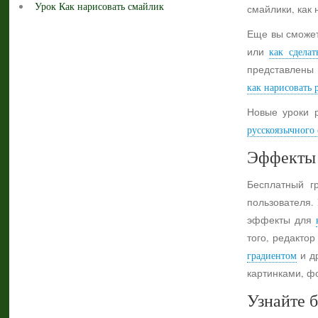
Урок Как нарисовать смайлик
смайлики, как 
Еще вы сможет
или
как сделат
представлены 
как нарисовать 
Новые уроки 
русскоязычного с
Эффекты 
Бесплатный г
пользователя.
эффекты для
того, редактор
градиентом
и др
картинками, ф
Узнайте б