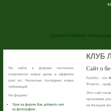
с
Скачать PaintNet
Инструкция
КЛУБ 
НОВОСТИ
Сайт о бе
На сайте и форуме постоянно
появляются новые уроки и эффекты
б
PaintNet - это
paint net. Несколько последних новых
Windows - гра
публикаций:
Этот сайт посв
На форуме:
программе pain
Урок на форуме Как добавить снег
на большие воз
на фотографию