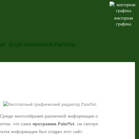
векторная
графика
et
Клуб любителей PaintNet
но. Среди многообразия различной информации о
программа PaintNet
притом, что сама
, не смотря
таток информации был создан этот сайт.