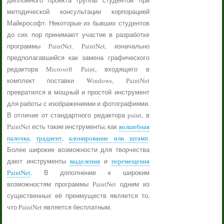
дипломного проекта группы студентов при
методической консультации корпорацией
Майкрософт. Некоторые из бывших студентов
до сих пор принимают участие в разработке
программы PaintNet. PaintNet, изначально
предполагавшийся как замена графического
редактора Microsoft Paint, входящего в
комплект поставки Windows, PaintNet
превратился в мощный и простой инструмент
для работы с изображениями и фотографиями.
В отличие от стандартного редактора paint, в
PaintNet есть такие инструменты, как
волшебная
палочка
,
градиент
,
клонирование или штамп
.
Более широкие возможности для творчества
дают инструменты
выделения
и
перемещения
PaintNet
. В дополнение к широким
возможностям программы PaintNet одним из
существенных её преимуществ является то,
что PaintNet является бесплатным.