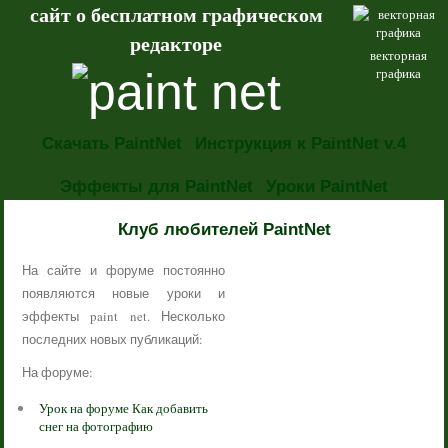
сайт о бесплатном графическом
редакторе
векторная
графика
Скачать PaintNet
Инструкция к PaintNet v.4
Эффекты для PaintNet
Уроки PaintNet
НОВОСТИ
Клуб любителей PaintNet
На сайте и форуме постоянно
появляются новые уроки и
эффекты paint net. Несколько
последних новых публикаций:
На форуме:
Урок на форуме Как добавить
снег на фотографию