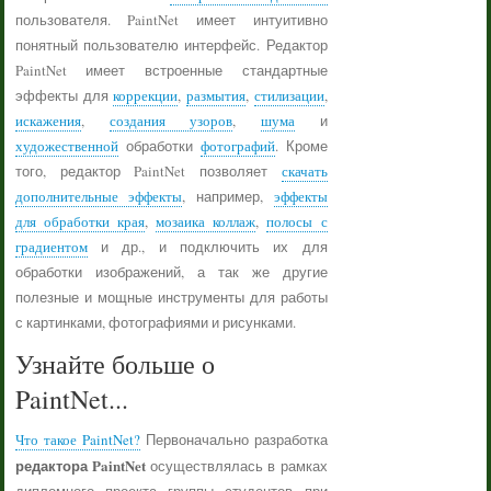
пользователя. PaintNet имеет интуитивно
понятный пользователю интерфейс. Редактор
PaintNet имеет встроенные стандартные
эффекты для
коррекции
,
размытия
,
стилизации
,
искажения
,
создания узоров
,
шума
и
художественной
обработки
фотографий
. Кроме
того, редактор PaintNet позволяет
скачать
дополнительные эффекты
, например,
эффекты
для обработки края
,
мозаика коллаж
,
полосы с
градиентом
и др., и подключить их для
обработки изображений, а так же другие
полезные и мощные инструменты для работы
с картинками, фотографиями и рисунками.
Узнайте больше о
PaintNet...
Что такое PaintNet?
Первоначально разработка
редактора PaintNet
осуществлялась в рамках