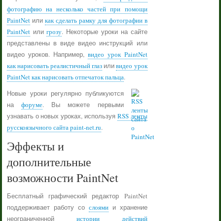
фотографию на несколько частей при помощи
PaintNet
или
как сделать рамку для фотографии в
PaintNet
или
грозу
. Некоторые уроки на сайте
представлены в виде видео инструкций или
видео уроков. Например,
видео урок PaintNet
как нарисовать реалистичный глаз
или
видео урок
PaintNet как нарисовать отпечаток пальца
.
Новые уроки регулярно публикуются
на
форуме
. Вы можете первыми
узнавать о новых уроках, используя
RSS ленты
русскоязычного сайта paint-net.ru
.
Эффекты и
дополнительные
возможности PaintNet
Бесплатный графический редактор PaintNet
поддерживает работу со
слоями
и хранение
неограниченной
истории действий