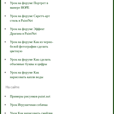
Урок на форуме Портрет в
манере HOPE
Урок на форуме Скретч-арт
стиль в PaintNet
Урок на форуме Эффект
Драгана в PaintNet
Урок на форуме Как из черно-
белой фотографии сделать
цветную
Урок на форуме Как сделать
объемные буквы и цифры
Урок на форуме Как
нарисовать капли воды
На сайте:
Примеры рисунков paint.net
Урок Игрушечная собачка
Урок Как нарисовать смайлик