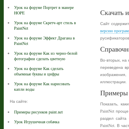
Урок на форуме Портрет в манере
Скачать и
HOPE
Урок на форуме Скретч-арт стиль в
Сайт содержит
PaintNet
версию програм
Урок на форуме Эффект Драгана в
русификаторов
PaintNet
Справочн
Урок на форуме Как из черно-белой
фотографии сделать цветную
Во-вторых, на
переведена вр
Урок на форуме Как сделать
объемные буквы и цифры
изображения,
иллюстрации.
Урок на форуме Как нарисовать
капли воды
Примеры 
На сайте:
Показать, как
PaintNet прощ
Примеры рисунков paint.net
раздел сайта
Урок Игрушечная собачка
PaintNet. В ч