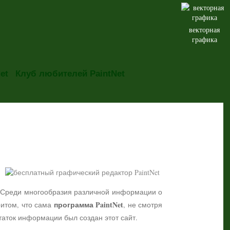
векторная
графика
et
Клуб любителей PaintNet
но. Среди многообразия различной информации о
программа PaintNet
притом, что сама
, не смотря
таток информации был создан этот сайт.