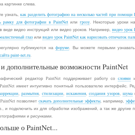
на картинке слева.
е узнать,
как разделить фотографию на несколько частей при помощи P
ь рамку для фотографии в PaintNet
или
грозу
. Некоторые уроки н
в виде видео инструкций или видео уроков. Например,
видео урок 
реалистичный глаз
или
видео урок PaintNet как нарисовать отпечаток пал
регулярно публикуются на
форуме
. Вы можете первыми узнавать
айта paint-net.ru
.
и дополнительные возможности PaintNet
рафический редактор PaintNet поддерживает работу со
слоями
и
 PaintNet имеет интуитивно понятный пользователю интерфейс. Ре
коррекции
,
размытия
,
стилизации
,
искажения
,
создания узоров
,
шума
 PaintNet позволяет
скачать дополнительные эффекты
, например,
эффе
., и подключить их для обработки изображений, а так же другие
отографиями и рисунками.
ольше о PaintNet...