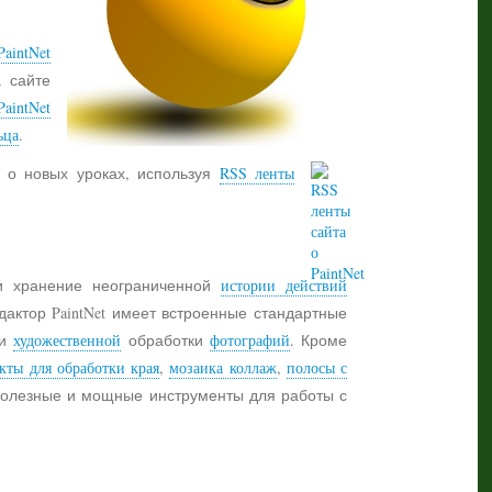
aintNet
а сайте
PaintNet
ьца
.
 о новых уроках, используя
RSS ленты
 хранение неограниченной
истории действий
дактор PaintNet имеет встроенные стандартные
и
художественной
обработки
фотографий
. Кроме
кты для обработки края
,
мозаика коллаж
,
полосы с
 полезные и мощные инструменты для работы с