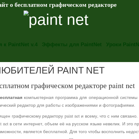
айт о бесплатном графическом редакторе
 к PaintNet v.4
Эффекты для PaintNet
Уроки PaintN
ЛЮБИТЕЛЕЙ PAINT NET
сплатном графическом редакторе paint net
есплатная
компьютерная программа для операционной системы
фический редактор для работы с изображениями и фотографиями.
ящен графическому редактору paint net и всему, что с ним связа
t net в сети интернет, объем её на русском языке невелик. И это 
можности, является бесплатной. Для того чтобы восполнить недос