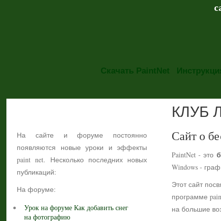
с
Скачать PaintNet
Инструкция
КЛУБ 
НОВОСТИ
Сайт о бе
На сайте и форуме постоянно
появляются новые уроки и эффекты
б
PaintNet - это
paint net. Несколько последних новых
Windows - гра
публикаций:
Этот сайт посв
На форуме:
программе pain
Урок на форуме Как добавить снег
на большие воз
на фотографию