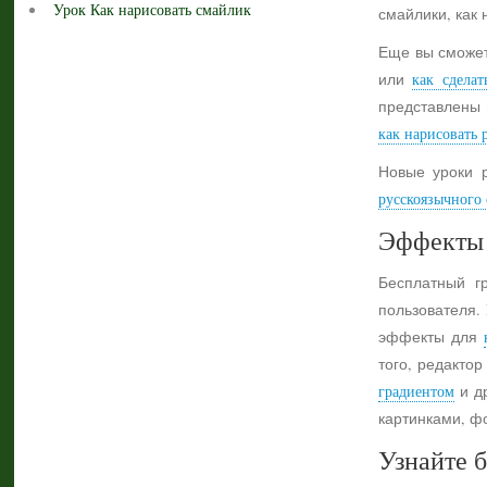
Урок Как нарисовать смайлик
смайлики, как 
Еще вы сможет
или
как сделат
представлены 
как нарисовать 
Новые уроки 
русскоязычного с
Эффекты 
Бесплатный г
пользователя.
эффекты для
того, редактор
градиентом
и др
картинками, ф
Узнайте б