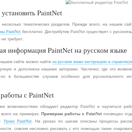
 установить PaintNet
 несколько тематических разделов. Прежде всего, на нашем сай
мы PaintNet
бесплатно. Дистрибутив PaintNet существует с русско
 не требует.
ая информация PaintNet на русском языке
 нашем сайте можно найти
на русском языке инструкцию и справочну
учную и дополнена нашими авторами. Частично, где это возмо
 но в большинстве случаев особенно для русскоязычного и
работы с PaintNet
ими возможностями обладает редактор PaintNet и научиться раб
Примерам работы с PaintNet
е всего на примерах.
посвящен отд
 -
Уроки PaintNet
. На уроках по шагам описаны процессы рисов
астности, совсем несложно рисовать с его помощью такие очарова