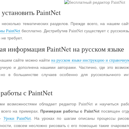
 установить PaintNet
 несколько тематических разделов. Прежде всего, на нашем сай
мы PaintNet
бесплатно. Дистрибутив PaintNet существует с русско
 не требует.
ая информация PaintNet на русском языке
 нашем сайте можно найти
на русском языке инструкцию и справочну
учную и дополнена нашими авторами. Частично, где это возмо
 но в большинстве случаев особенно для русскоязычного и
работы с PaintNet
ими возможностями обладает редактор PaintNet и научиться раб
Примерам работы с PaintNet
е всего на примерах.
посвящен отд
 -
Уроки PaintNet
. На уроках по шагам описаны процессы рисов
астности, совсем несложно рисовать с его помощью такие очарова