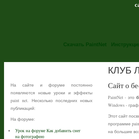
с
Скачать PaintNet
Инструкция
КЛУБ 
НОВОСТИ
Сайт о бе
На сайте и форуме постоянно
появляются новые уроки и эффекты
б
PaintNet - это
paint net. Несколько последних новых
Windows - гра
публикаций:
Этот сайт посв
На форуме:
программе pain
Урок на форуме Как добавить снег
на большие воз
на фотографию