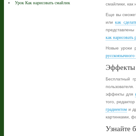
Урок Как нарисовать смайлик
смайлики, как 
Еще вы сможет
или
как сделат
представлены 
как нарисовать 
Новые уроки 
русскоязычного с
Эффекты 
Бесплатный г
пользователя.
эффекты для
того, редактор
градиентом
и др
картинками, ф
Узнайте б