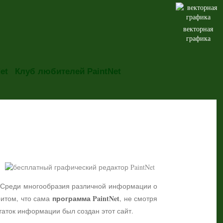
векторная
графика
et
Клуб любителей PaintNet
но. Среди многообразия различной информации о
программа PaintNet
притом, что сама
, не смотря
таток информации был создан этот сайт.