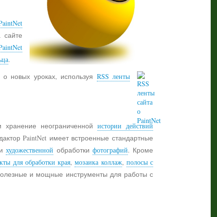
aintNet
а сайте
PaintNet
ьца
.
 о новых уроках, используя
RSS ленты
 хранение неограниченной
истории действий
дактор PaintNet имеет встроенные стандартные
и
художественной
обработки
фотографий
. Кроме
кты для обработки края
,
мозаика коллаж
,
полосы с
 полезные и мощные инструменты для работы с