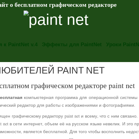
айт о бесплатном графическом редакторе
 к PaintNet v.4
Эффекты для PaintNet
Уроки PaintN
ЛЮБИТЕЛЕЙ PAINT NET
сплатном графическом редакторе paint net
есплатная
компьютерная программа для операционной системы
фический редактор для работы с изображениями и фотографиями.
ящен графическому редактору paint net и всему, что с ним связа
t net в сети интернет, объем её на русском языке невелик. И это 
можности, является бесплатной. Для того чтобы восполнить недос