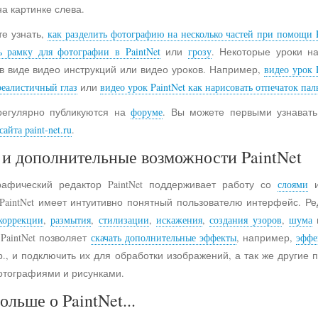
на картинке слева.
е узнать,
как разделить фотографию на несколько частей при помощи P
ь рамку для фотографии в PaintNet
или
грозу
. Некоторые уроки н
в виде видео инструкций или видео уроков. Например,
видео урок 
реалистичный глаз
или
видео урок PaintNet как нарисовать отпечаток пал
регулярно публикуются на
форуме
. Вы можете первыми узнавать
айта paint-net.ru
.
и дополнительные возможности PaintNet
рафический редактор PaintNet поддерживает работу со
слоями
и
 PaintNet имеет интуитивно понятный пользователю интерфейс. Ре
коррекции
,
размытия
,
стилизации
,
искажения
,
создания узоров
,
шума
 PaintNet позволяет
скачать дополнительные эффекты
, например,
эффе
., и подключить их для обработки изображений, а так же другие
отографиями и рисунками.
ольше о PaintNet...