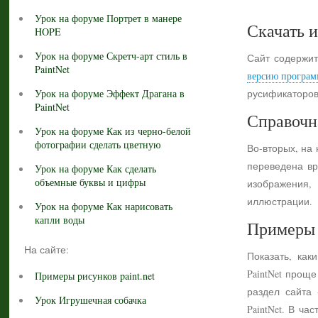
Урок на форуме Портрет в манере
Скачать и
HOPE
Урок на форуме Скретч-арт стиль в
Сайт содержит
PaintNet
версию програм
Урок на форуме Эффект Драгана в
русификаторов
PaintNet
Справочн
Урок на форуме Как из черно-белой
фотографии сделать цветную
Во-вторых, на
переведена вр
Урок на форуме Как сделать
объемные буквы и цифры
изображения,
иллюстрации.
Урок на форуме Как нарисовать
капли воды
Примеры 
На сайте:
Показать, как
PaintNet прощ
Примеры рисунков paint.net
раздел сайта
Урок Игрушечная собачка
PaintNet. В ч