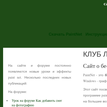
с
Скачать PaintNet
Инструкция
КЛУБ 
НОВОСТИ
Сайт о бе
На сайте и форуме постоянно
появляются новые уроки и эффекты
б
PaintNet - это
paint net. Несколько последних новых
Windows - гра
публикаций:
Этот сайт посв
На форуме:
программе pain
Урок на форуме Как добавить снег
на большие воз
на фотографию