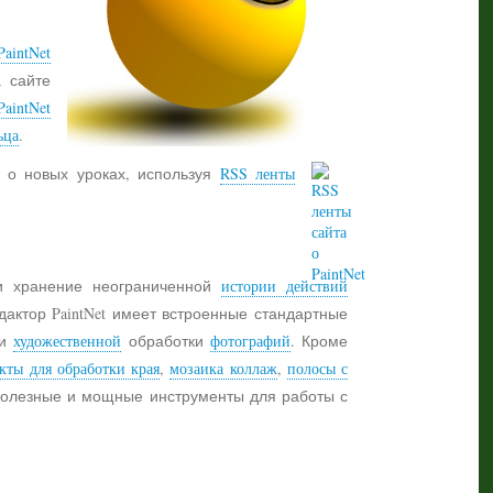
aintNet
а сайте
PaintNet
ьца
.
 о новых уроках, используя
RSS ленты
 хранение неограниченной
истории действий
дактор PaintNet имеет встроенные стандартные
и
художественной
обработки
фотографий
. Кроме
кты для обработки края
,
мозаика коллаж
,
полосы с
 полезные и мощные инструменты для работы с