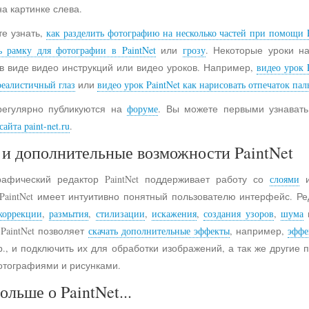
на картинке слева.
е узнать,
как разделить фотографию на несколько частей при помощи P
ь рамку для фотографии в PaintNet
или
грозу
. Некоторые уроки н
в виде видео инструкций или видео уроков. Например,
видео урок 
реалистичный глаз
или
видео урок PaintNet как нарисовать отпечаток пал
регулярно публикуются на
форуме
. Вы можете первыми узнавать
айта paint-net.ru
.
и дополнительные возможности PaintNet
рафический редактор PaintNet поддерживает работу со
слоями
и
 PaintNet имеет интуитивно понятный пользователю интерфейс. Ре
коррекции
,
размытия
,
стилизации
,
искажения
,
создания узоров
,
шума
 PaintNet позволяет
скачать дополнительные эффекты
, например,
эффе
., и подключить их для обработки изображений, а так же другие
отографиями и рисунками.
ольше о PaintNet...