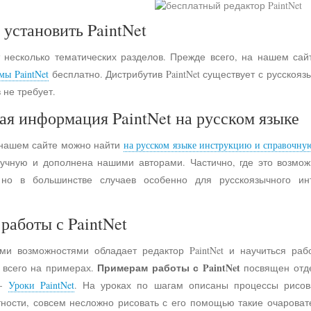
 установить PaintNet
 несколько тематических разделов. Прежде всего, на нашем сай
мы PaintNet
бесплатно. Дистрибутив PaintNet существует с русско
 не требует.
ая информация PaintNet на русском языке
 нашем сайте можно найти
на русском языке инструкцию и справочну
учную и дополнена нашими авторами. Частично, где это возмо
 но в большинстве случаев особенно для русскоязычного и
работы с PaintNet
ими возможностями обладает редактор PaintNet и научиться раб
Примерам работы с PaintNet
е всего на примерах.
посвящен отд
 -
Уроки PaintNet
. На уроках по шагам описаны процессы рисов
астности, совсем несложно рисовать с его помощью такие очарова