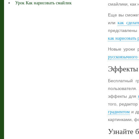
Урок Как нарисовать смайлик
смайлики, как 
Еще вы сможет
или
как сделат
представлены 
как нарисовать 
Новые уроки 
русскоязычного с
Эффекты 
Бесплатный г
пользователя.
эффекты для
того, редактор
градиентом
и др
картинками, ф
Узнайте б