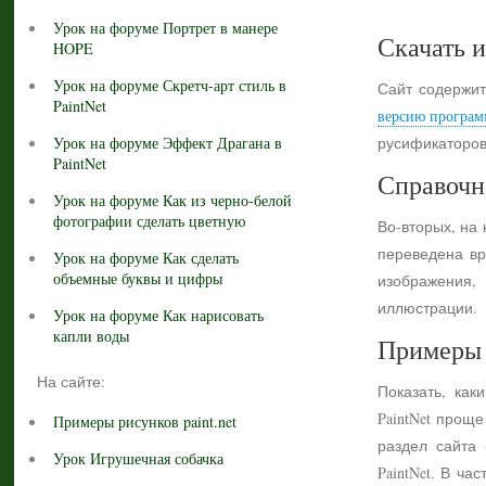
Урок на форуме Портрет в манере
Скачать и
HOPE
Урок на форуме Скретч-арт стиль в
Сайт содержит
PaintNet
версию програм
Урок на форуме Эффект Драгана в
русификаторов
PaintNet
Справочн
Урок на форуме Как из черно-белой
фотографии сделать цветную
Во-вторых, на
переведена вр
Урок на форуме Как сделать
объемные буквы и цифры
изображения,
иллюстрации.
Урок на форуме Как нарисовать
капли воды
Примеры 
На сайте:
Показать, как
PaintNet прощ
Примеры рисунков paint.net
раздел сайта
Урок Игрушечная собачка
PaintNet. В ч