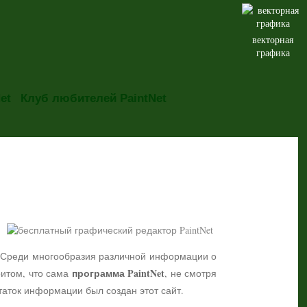
векторная
графика
et
Клуб любителей PaintNet
но. Среди многообразия различной информации о
программа PaintNet
притом, что сама
, не смотря
таток информации был создан этот сайт.