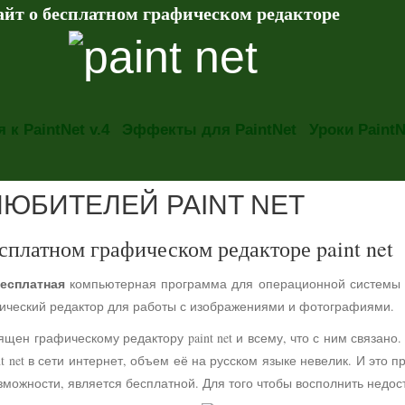
айт о бесплатном графическом редакторе
 к PaintNet v.4
Эффекты для PaintNet
Уроки PaintN
ЛЮБИТЕЛЕЙ PAINT NET
сплатном графическом редакторе paint net
есплатная
компьютерная программа для операционной системы
фический редактор для работы с изображениями и фотографиями.
ящен графическому редактору paint net и всему, что с ним связа
t net в сети интернет, объем её на русском языке невелик. И это 
можности, является бесплатной. Для того чтобы восполнить недос